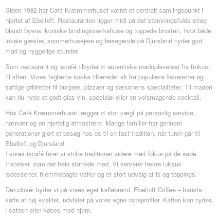
Siden 1982 har Café Kræmmerhuset været et centralt samlingspunkt i
hjertet af Ebeltoft. Restauranten ligger midt på det stemningsfulde strøg
blandt byens ikoniske bindingsværkshuse og toppede brosten, hvor både
lokale gæster, sommerhusejere og besøgende på Djursland nyder god
mad og hyggelige stunder.
Som restaurant og iscafé tilbyder vi autentiske madoplevelser fra frokost
til aften. Vores faglærte kokke tilbereder alt fra populære fiskeretter og
saftige grillretter til burgere, pizzaer og sæsonens specialiteter. Til maden
kan du nyde et godt glas vin, specialøl eller en velsmagende cocktail.
Hos Café Kræmmerhuset lægger vi stor vægt på personlig service,
nærvær og en hjertelig atmosfære. Mange familier har gennem
generationer gjort et besøg hos os til en fast tradition, når turen går til
Ebeltoft og Djursland.
I vores iscafé fører vi stolte traditioner videre med fokus på de søde
fristelser, som det hele startede med. Vi serverer lækre luksus
isdesserter, hjemmebagte vafler og et stort udvalg af is og toppings.
Derudover byder vi på vores eget kaffebrand, Ebeltoft Coffee – barista
kaffe af høj kvalitet, udviklet på vores egne risteprofiler. Kaffen kan nydes
i caféen eller købes med hjem.