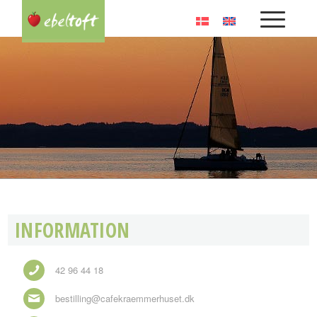
INFORMATION
42 96 44 18
bestilling@cafekraemmerhuset.dk