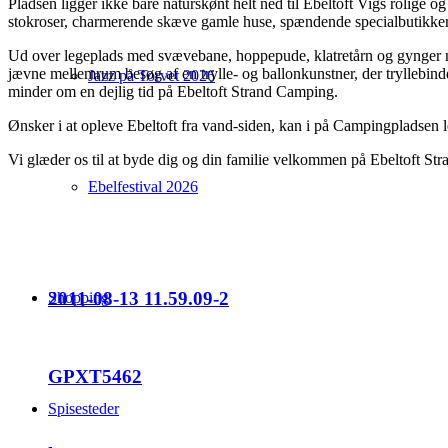
Pladsen ligger ikke bare naturskønt helt ned til Ebeltoft Vigs rolige 
stokroser, charmerende skæve gamle huse, spændende specialbutikker 
Ud over legeplads med svævebane, hoppepude, klatretårn og gynger mm.
jævne mellemrum besøg af en trylle- og ballonkunstner, der tryllebin
Jazz på Torvet 2026
minder om en dejlig tid på Ebeltoft Strand Camping.
Ønsker i at opleve Ebeltoft fra vand-siden, kan i på Campingpladsen l
Vi glæder os til at byde dig og din familie velkommen på Ebeltoft St
Ebelfestival 2026
2011-08-13 11.59.09-2
Shopping
GPXT5462
Spisesteder