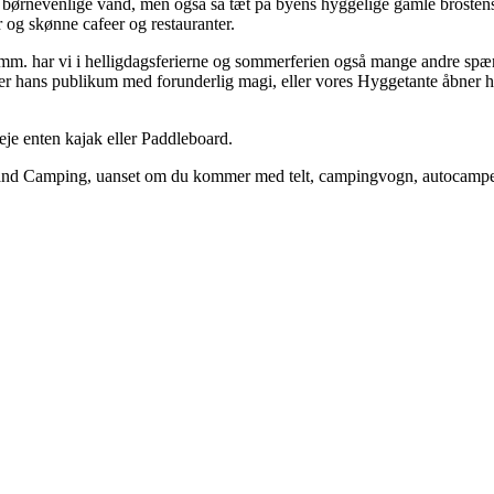
og børnevenlige vand, men også så tæt på byens hyggelige gamle brostensb
og skønne cafeer og restauranter.
 har vi i helligdagsferierne og sommerferien også mange andre spænden
der hans publikum med forunderlig magi, eller vores Hyggetante åbner h
eje enten kajak eller Paddleboard.
rand Camping, uanset om du kommer med telt, campingvogn, autocamper e