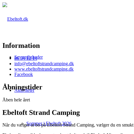
Information
Seværdigheder
86 34 12 14
info@ebeltoftstrandcamping.dk
www.ebeltoftstrandcamping.dk
Facebook
Åbningstider
Aktiviteter
Åben hele året
Ebeltoft Strand Camping
Sommer i Ebeltoft 2026
Når du vælger at bo på Ebeltoft Strand Camping, vælger du en smukt