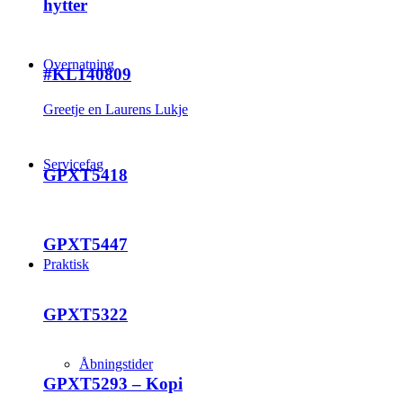
hytter
Overnatning
#KL140809
Greetje en Laurens Lukje
Servicefag
GPXT5418
GPXT5447
Praktisk
GPXT5322
Åbningstider
GPXT5293 – Kopi