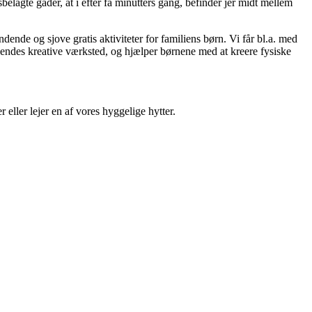
elagte gader, at i efter få minutters gang, befinder jer midt mellem
de og sjove gratis aktiviteter for familiens børn. Vi får bl.a. med
endes kreative værksted, og hjælper børnene med at kreere fysiske
ller lejer en af vores hyggelige hytter.