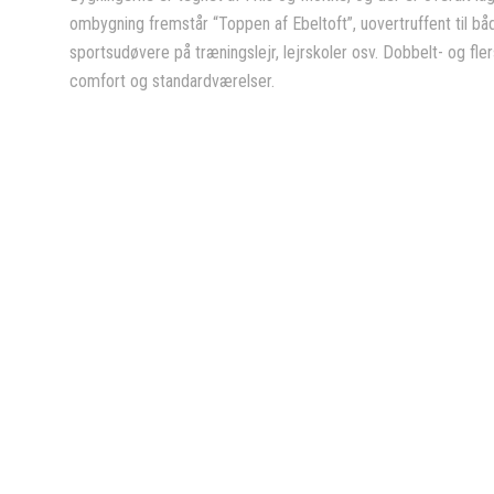
ombygning fremstår “Toppen af Ebeltoft”, uovertruffent til båd
sportsudøvere på træningslejr, lejrskoler osv. Dobbelt- og fle
comfort og standardværelser.