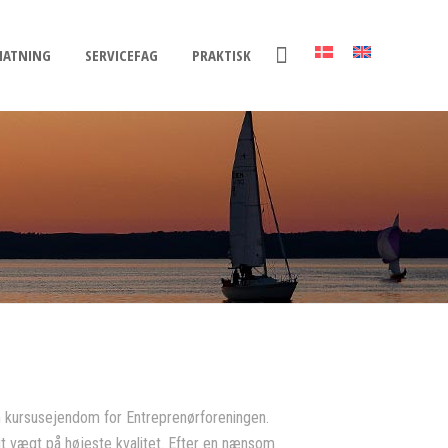
NATNING
SERVICEFAG
PRAKTISK
m kursusejendom for Entreprenørforeningen.
agt vægt på højeste kvalitet. Efter en nænsom