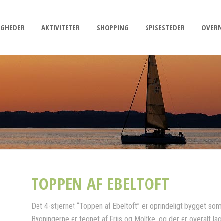
IGHEDER
AKTIVITETER
SHOPPING
SPISESTEDER
OVER
TOPPEN AF EBELTOFT
Det 4-stjernet “Toppen af Ebeltoft” er oprindeligt bygget so
Bygningerne er tegnet af Friis og Moltke, og der er overalt l