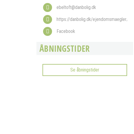
ebeltoft@danbolig.dk
https://danbolig.dk/ejendomsmaegler/ebe
Facebook
ÅBNINGSTIDER
Se åbningstider