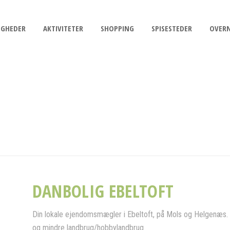
IGHEDER
AKTIVITETER
SHOPPING
SPISESTEDER
OVER
DANBOLIG EBELTOFT
Din lokale ejendomsmægler i Ebeltoft, på Mols og Helgenæs. V
og mindre landbrug/hobbylandbrug.