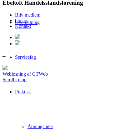
Ebeltoft Handelsstandsforening
Bliv medlem
Om os
Overnatning
Kontakt
–
Servicefag
Webløsning af CTWeb
Scroll to top
Praktisk
Åbningstider