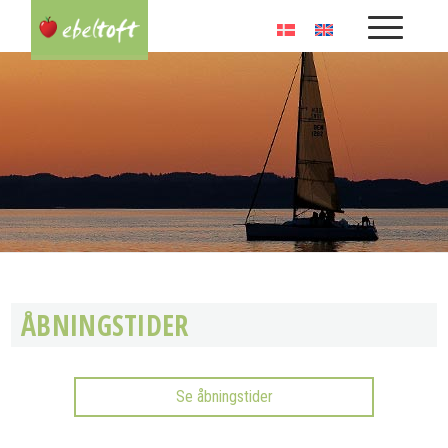
ÅBNINGSTIDER
Se åbningstider