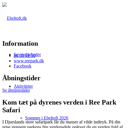
Information
Seværdigheder
86 33 61 50
www.reepark.dk
Facebook
Åbningstider
Aktiviteter
Se åbningstider
Kom tæt på dyrenes verden i Ree Park
Safari
Sommer i Ebeltoft 2026
I Djurslands store safaripark får du masser af vilde indtryk. På din
rejse gennem parkens fire verdensdele oplever du en verden fuld af