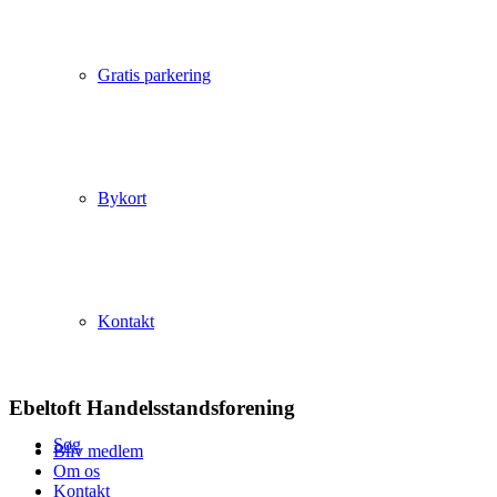
Gratis parkering
Bykort
Kontakt
Ebeltoft Handelsstandsforening
Søg
Bliv medlem
Om os
Kontakt