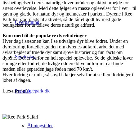
livsbetingelser i deres naturlige leveområder og aktivt arbejde for
arters overlevelse. Med dette følger en masse oplevelser for livet – til
gavn og glæde for natur, dyr og mennesker i parken. Dyrene i Ree
Park har god plads til aktivitet, så de får et godt liv med gode
Overnatning
betingelser for at udleve deres naturlige adfærd.
Kom med til de populære dyrefodringer
Hver dag i sæsonen kan I se udvalgte dyr blive fodret. Under en
dyrefodring fortæller guiden om dyrenes adfærd, arbejdet med
avlsarbejdet af truede dyr samt sjove historier og fun-facts om
Servicefag
dyrene. Det er derfor en helt speciel oplevelse. Se de glubske løver
springe efter fodret, de livlige oddere blive udfordret i at finde
maden eller geparden jage føden med 70 km/t.
Hver fodring er unik, så snyd ikke jer selv for at se flere fodringer i
løbet af dagen.
Læs mere på
reepark.dk
Praktisk
Åbningstider