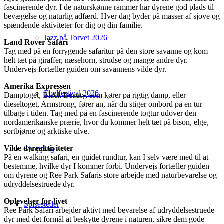
fascinerende dyr. I de naturskønne rammer har dyrene god plads til
bevægelse og naturlig adfærd. Hver dag byder på masser af sjove og
spændende aktiviteter for dig og din familie.
Jazz på Torvet 2026
Land Rover Safari
Tag med på en forrygende safaritur på den store savanne og kom
helt tæt på giraffer, næsehorn, strudse og mange andre dyr.
Undervejs fortæller guiden om savannens vilde dyr.
Amerika Expressen
Ebelfestival 2026
Damptoget, Black Beauty, som kører på rigtig damp, eller
dieseltoget, Armstrong, fører an, når du stiger ombord på en tur
tilbage i tiden. Tag med på en fascinerende togtur udover den
nordamerikanske prærie, hvor du kommer helt tæt på bison, elge,
sortbjørne og arktiske ulve.
Vilde dyreaktiviteter
Shopping
På en walking safari, en guidet rundtur, kan I selv være med til at
bestemme, hvilke dyr I kommer forbi. Undervejs fortæller guiden
om dyrene og Ree Park Safaris store arbejde med naturbevarelse og
udryddelsestruede dyr.
Oplevelser for livet
Spisesteder
Ree Park Safari arbejder aktivt med bevarelse af udryddelsestruede
dyr med det formål at beskytte dyrene i naturen, sikre dem gode