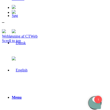
Søg
–
Webløsning af CTWeb
Scroll to top
Menu